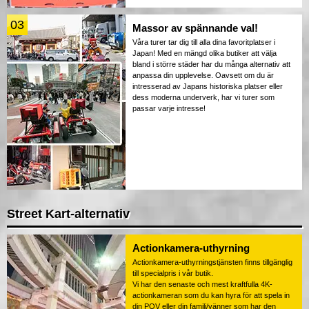
03
Massor av spännande val!
Våra turer tar dig till alla dina favoritplatser i
Japan! Med en mängd olika butiker att välja
bland i större städer har du många alternativ att
anpassa din upplevelse. Oavsett om du är
intresserad av Japans historiska platser eller
dess moderna underverk, har vi turer som
passar varje intresse!
Street Kart-alternativ
Actionkamera-uthyrning
Actionkamera-uthyrningstjänsten finns tillgänglig
till specialpris i vår butik.
Vi har den senaste och mest kraftfulla 4K-
actionkameran som du kan hyra för att spela in
din POV eller din familj/vänner som har den