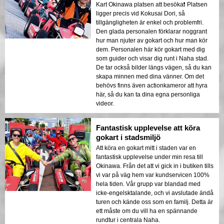
Kart Okinawa platsen att besöka❗️ Platsen
ligger precis vid Kokusai Dori, så
tillgängligheten är enkel och problemfri.
Den glada personalen förklarar noggrant
hur man njuter av gokart och hur man kör
dem. Personalen här kör gokart med dig
som guider och visar dig runt i Naha stad.
De tar också bilder längs vägen, så du kan
skapa minnen med dina vänner. Om det
behövs finns även actionkameror att hyra
här, så du kan ta dina egna personliga
videor.
Fantastisk upplevelse att köra
gokart i stadsmiljö
Att köra en gokart mitt i staden var en
fantastisk upplevelse under min resa till
Okinawa. Från det att vi gick in i butiken tills
vi var på väg hem var kundservicen 100%
hela tiden. Vår grupp var blandad med
icke-engelsktalande, och vi avslutade ändå
turen och kände oss som en familj. Detta är
ett måste om du vill ha en spännande
rundtur i centrala Naha.