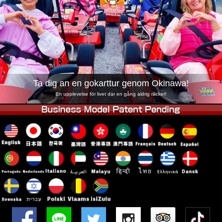
Företag
Boka
Byt butik
Tokyo Shinagawa
Tokyo Akihabara#1
Tokyo Akihabara#2
Tokyo Shibuya
Tokyo Shibuya Annex
Tokyo Bay
Ta dig an en gokarttur genom Okinawa!
Tokyo Asakusa
Osaka
En upplevelse för livet där en gång aldrig räcker!
Okinawa