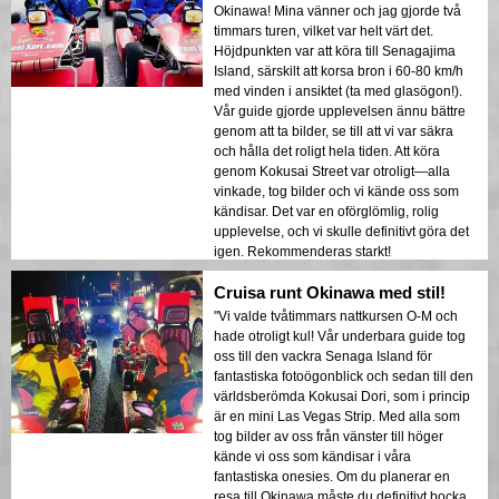
Okinawa! Mina vänner och jag gjorde två
timmars turen, vilket var helt värt det.
Höjdpunkten var att köra till Senagajima
Island, särskilt att korsa bron i 60-80 km/h
med vinden i ansiktet (ta med glasögon!).
Vår guide gjorde upplevelsen ännu bättre
genom att ta bilder, se till att vi var säkra
och hålla det roligt hela tiden. Att köra
genom Kokusai Street var otroligt—alla
vinkade, tog bilder och vi kände oss som
kändisar. Det var en oförglömlig, rolig
upplevelse, och vi skulle definitivt göra det
igen. Rekommenderas starkt!
Cruisa runt Okinawa med stil!
"Vi valde tvåtimmars nattkursen O-M och
hade otroligt kul! Vår underbara guide tog
oss till den vackra Senaga Island för
fantastiska fotoögonblick och sedan till den
världsberömda Kokusai Dori, som i princip
är en mini Las Vegas Strip. Med alla som
tog bilder av oss från vänster till höger
kände vi oss som kändisar i våra
fantastiska onesies. Om du planerar en
resa till Okinawa måste du definitivt bocka