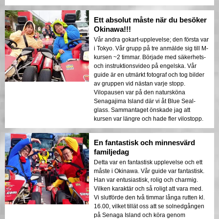
Ett absolut måste när du besöker
Okinawa!!!
Vår andra gokart-upplevelse; den första var
i Tokyo. Vår grupp på tre anmälde sig till M-
kursen ~2 timmar. Började med säkerhets-
och instruktionsvideo på engelska. Vår
guide är en utmärkt fotograf och tog bilder
av gruppen vid nästan varje stopp.
Vilopausen var på den natursköna
Senagajima Island där vi åt Blue Seal-
glass. Sammantaget önskade jag att
kursen var längre och hade fler vilostopp.
En fantastisk och minnesvärd
familjedag
Detta var en fantastisk upplevelse och ett
måste i Okinawa. Vår guide var fantastisk.
Han var entusiastisk, rolig och charmig.
Vilken karaktär och så roligt att vara med.
Vi slutförde den två timmar långa rutten kl.
16.00, vilket tillät oss att se solnedgången
på Senaga Island och köra genom