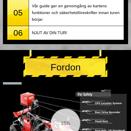
Vår guide ger en genomgång av kartens
05
funktioner och säkerhetsföreskrifter innan turen
börjar.
06
NJUT AV DIN TUR!
Fordon
16%