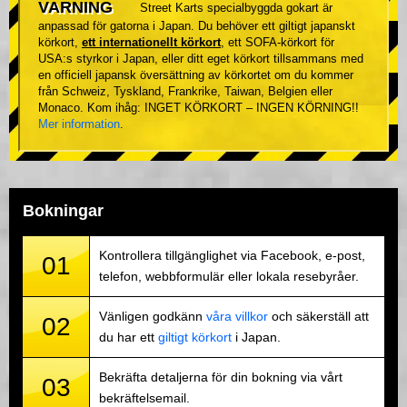
VARNING
Street Karts specialbyggda gokart är
anpassad för gatorna i Japan. Du behöver ett giltigt japanskt
körkort,
ett internationellt körkort
, ett SOFA-körkort för
USA:s styrkor i Japan, eller ditt eget körkort tillsammans med
en officiell japansk översättning av körkortet om du kommer
från Schweiz, Tyskland, Frankrike, Taiwan, Belgien eller
Monaco. Kom ihåg: INGET KÖRKORT – INGEN KÖRNING!!
Mer information
.
Bokningar
Kontrollera tillgänglighet via Facebook, e-post,
01
telefon, webbformulär eller lokala resebyråer.
Vänligen godkänn
våra villkor
och säkerställ att
02
du har ett
giltigt körkort
i Japan.
Bekräfta detaljerna för din bokning via vårt
03
bekräftelsemail.