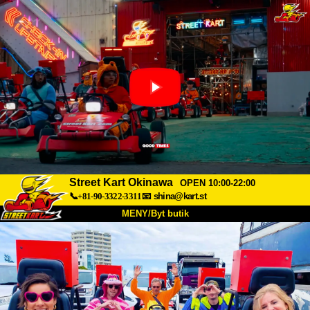
Street Kart Okinawa
OPEN 10:00-22:00
📞+81-90-3322-3311
📧
shina@kart.st
MENY/Byt butik
HEM
Om oss
Specifikationer
Pris
Hitta hit
Röster
FAQ