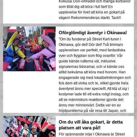
Kokusai Dori-området och många körbanor
som tillät dig att köra i full fart! En
upplevelse för livet att köra en gokart på
vägen! Rekommenderas starkt. Tack!!
Oförglömligt äventyr i Okinawa!
"Om du funderar på Street Kart-turen i
Okinawa, gör det! Gör det! Två timmars
upplevelsen var perfekt, med fantastiska
vyer och flygplan som flög ovanför. Vår
guide kände rutterna väl, inklusive
signalernas tidsramar, och vi kände oss
alltid bekväma att köra med honom. Han
engagerade sig med lokalbefolkningen och
fick dem att vinka och le, vilket gjorde hela
äventyret ännu mer speciellt. Att klä ut sig i
kostymer lade till ett extra roligt inslag, och
att se människors reaktioner gjorde det
ännu mer minnesvärt. Detta var en av
höjdpunkterna på vår resa till Japan, och
jag rekommenderar det starkt!"
Om du vill åka gokart, är detta
platsen att vara på‼️
För spännande nöje i Okinawa är Street