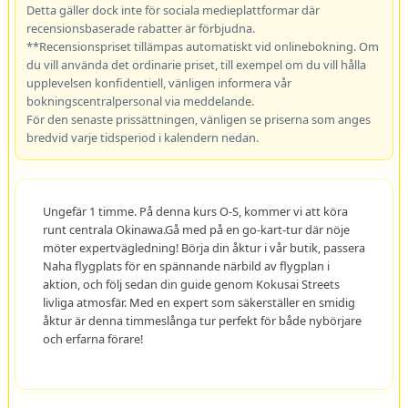
Detta gäller dock inte för sociala medieplattformar där
recensionsbaserade rabatter är förbjudna.
**Recensionspriset tillämpas automatiskt vid onlinebokning. Om
du vill använda det ordinarie priset, till exempel om du vill hålla
upplevelsen konfidentiell, vänligen informera vår
bokningscentralpersonal via meddelande.
För den senaste prissättningen, vänligen se priserna som anges
bredvid varje tidsperiod i kalendern nedan.
Ungefär 1 timme. På denna kurs O-S, kommer vi att köra
runt centrala Okinawa.Gå med på en go-kart-tur där nöje
möter expertvägledning! Börja din åktur i vår butik, passera
Naha flygplats för en spännande närbild av flygplan i
aktion, och följ sedan din guide genom Kokusai Streets
livliga atmosfär. Med en expert som säkerställer en smidig
åktur är denna timmeslånga tur perfekt för både nybörjare
och erfarna förare!