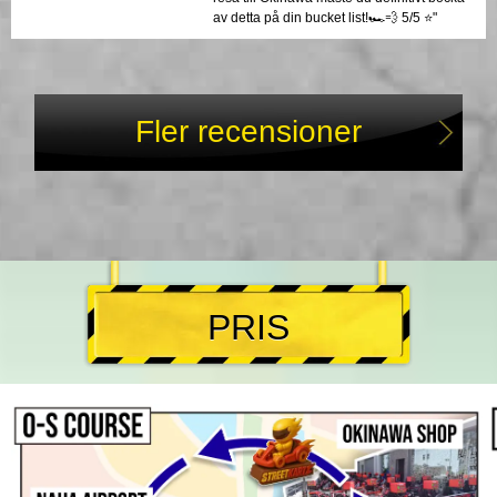
av detta på din bucket list!🏎️💨 5/5 ⭐️"
Fler recensioner
PRIS