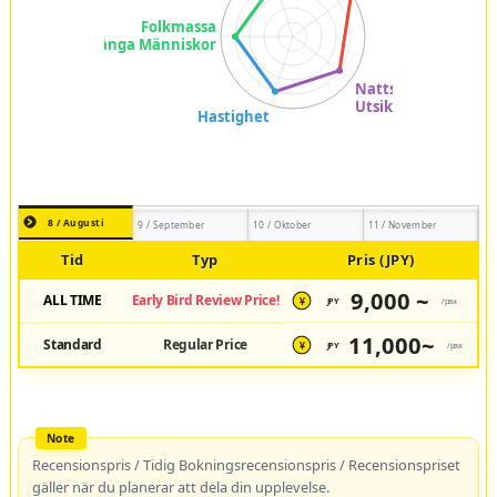
8 / Augusti
9 / September
10 / Oktober
11 / November
Tid
Typ
Pris (JPY)
9,000 ~
ALL TIME
Early Bird Review Price!
JPY
/pax
¥
11,000~
Standard
Regular Price
JPY
/pax
¥
Recensionspris / Tidig Bokningsrecensionspris / Recensionspriset
gäller när du planerar att dela din upplevelse.