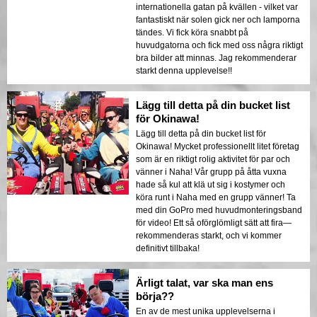
internationella gatan på kvällen - vilket var
fantastiskt när solen gick ner och lamporna
tändes. Vi fick köra snabbt på
huvudgatorna och fick med oss några riktigt
bra bilder att minnas. Jag rekommenderar
starkt denna upplevelse!!
Lägg till detta på din bucket list
för Okinawa!
Lägg till detta på din bucket list för
Okinawa! Mycket professionellt litet företag
som är en riktigt rolig aktivitet för par och
vänner i Naha! Vår grupp på åtta vuxna
hade så kul att klä ut sig i kostymer och
köra runt i Naha med en grupp vänner! Ta
med din GoPro med huvudmonteringsband
för video! Ett så oförglömligt sätt att fira—
rekommenderas starkt, och vi kommer
definitivt tillbaka!
Ärligt talat, var ska man ens
börja??
En av de mest unika upplevelserna i