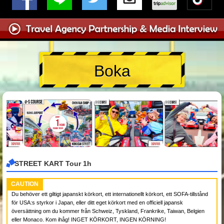
Boka
STREET KART Tour 1h
CAUTION
Du behöver ett giltigt japanskt körkort, ett internationellt körkort, ett SOFA-tillstånd
för USA:s styrkor i Japan, eller ditt eget körkort med en officiell japansk
översättning om du kommer från Schweiz, Tyskland, Frankrike, Taiwan, Belgien
eller Monaco. Kom ihåg! INGET KÖRKORT, INGEN KÖRNING!