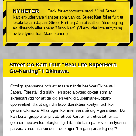
NYHETER
Tack för ert fortsatta stöd. Vi på Street
Kart erbjuder våra tjänster som vanligt. Street Kart följer fullt ut
lokala lagar i Japan. Street Kart är på intet sätt en återspegling
av Nintendo eller spelet 'Mario Kart'. (Vi erbjuder inte uthyrning
av kostymer från Mario-serien.)
Street Go-Kart Tour "Real Life SuperHero
Go-Karting" i Okinawa.
Otroligt spännande och ett måste när du besöker Okinawa i
Japan. Föreställ dig själv i en specialbyggd gokart som är
skräddarsydd för att ge dig en verklig Superhjälte-Gokart-
upplevelse! Klä ut dig i din favoritkaraktärs kostym och kör
genom Okinawa. Allas ögon kommer vara på dig – garanterat! Du
kan köra i grupp eller privat. Street Kart är fullt utrustat för att
göra din upplevelse oförglömlig. Lita inte bara på oss, utan lyssna
på våra värdefulla kunder – de säger "En gång är aldrig nog"!