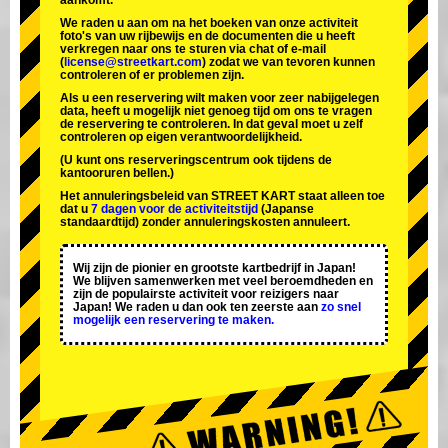
aankomt.
We raden u aan om na het boeken van onze activiteit
foto's van uw rijbewijs en de documenten die u heeft
verkregen naar ons te sturen via chat of e-mail
(
license@streetkart.com
) zodat we van tevoren kunnen
controleren of er problemen zijn.
Als u een reservering wilt maken voor zeer nabijgelegen
data, heeft u mogelijk niet genoeg tijd om ons te vragen
de reservering te controleren. In dat geval moet u zelf
controleren op eigen verantwoordelijkheid.
(U kunt ons reserveringscentrum ook tijdens de
kantooruren bellen.)
Het annuleringsbeleid van STREET KART staat alleen toe
dat u
7 dagen voor de activiteitstijd
(Japanse
standaardtijd) zonder annuleringskosten annuleert.
Wij zijn de
pionier
en
grootste kartbedrijf
in Japan!
We blijven samenwerken met
veel beroemdheden
en
zijn de
populairste activiteit
voor reizigers naar
Japan! We raden u dan ook ten zeerste aan
zo snel
mogelijk een reservering te maken.