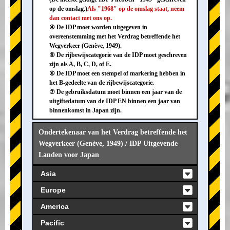
op de omslag.)
Als "1968" op de omslag staat, neem
dan contact met ons op.
④ De IDP moet worden uitgegeven in
overeenstemming met het Verdrag betreffende het
Wegverkeer (Genève, 1949).
⑤ De rijbewijscategorie van de IDP moet geschreven
zijn als A, B, C, D, of E.
⑥ De IDP moet een stempel of markering hebben in
het B-gedeelte van de rijbewijscategorie.
⑦ De gebruiksdatum moet binnen een jaar van de
uitgiftedatum van de IDP EN binnen een jaar van
binnenkomst in Japan zijn.
Ondertekenaar van het Verdrag betreffende het
Wegverkeer (Genève, 1949) / IDP Uitgevende
Landen voor Japan
Asia
Europe
America
Pacific