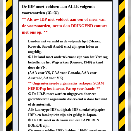
De IDP moet voldoen aan ALLE volgende
voorwaarden (①~⑦).
** Als uw IDP niet voldoet aan een of meer van
de voorwaarden, neem dan DRINGEND contact
met ons op. **
Landen niet vermeld in de volgende lijst (Mexico,
Koeweit, Saoedi-Arabië enz.) zijn geen leden en
ongeldig.
① Het land moet ondertekenaar zijn van het Verdrag
betreffende het Wegverkeer (Genève, 1949) erkend
door de VN.
(AAA voor VS, CAA voor Canada, AAA voor
Australië, AA voor VK)
** Ongeautoriseerde organisaties verkopen SCAM
NEP IDP op het internet. Pas op voor fraude! **
② De I.D.P. moet worden uitgegeven door een
gecertificeerde organisatie die erkend is door het land
of de autoriteit.
Alle kaarttype IDP's, digitale IDP's, enkelvel papier
IDP's en fotokopieën zijn niet geldig in Japan.
③ De IDP moet in de vorm van een PAPIEREN
BOEKJE zijn.
(De meeste geldige IDP's hebben "1949" geschreven