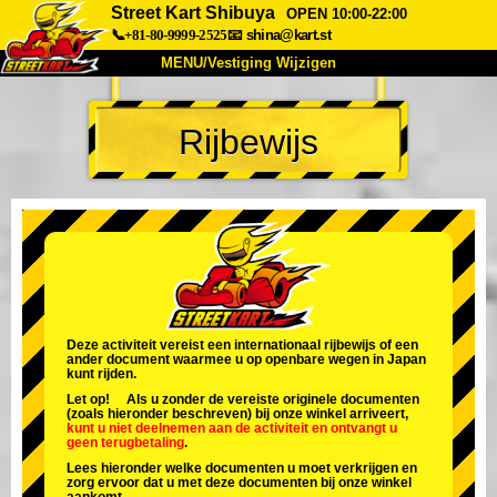
Street Kart Shibuya
OPEN 10:00-22:00
📞+81-80-9999-2525
📧
shina@kart.st
MENU/Vestiging Wijzigen
TOP
Rijbewijs
Over Ons
Specificaties
Prijs
Bereikbaarheid
Reviews
Veelgestelde Vragen
Bedrijf
Reserveren
Vestiging Wijzigen
Tokio Shinagawa
Tokio Akihabara#1
Tokio Akihabara#2
Tokio Shibuya
Deze activiteit vereist een internationaal rijbewijs of een
ander document waarmee u op openbare wegen in Japan
Tokio Shibuya Annex
Tokio Baai
kunt rijden.
Let op! Als u zonder de vereiste originele documenten
Tokio Asakusa
Osaka
(zoals hieronder beschreven) bij onze winkel arriveert,
kunt u niet deelnemen aan de activiteit
en
ontvangt u
geen terugbetaling
.
Okinawa
Lees hieronder welke documenten u moet verkrijgen en
zorg ervoor dat u met deze documenten bij onze winkel