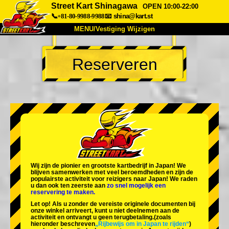
Street Kart Shinagawa
OPEN 10:00-22:00
📞+81-80-9988-9988
📧
shina@kart.st
MENU/Vestiging Wijzigen
TOP
Reserveren
Over Ons
Specificaties
Prijs
Bereikbaarheid
Reviews
Veelgestelde Vragen
Bedrijf
Reserveren
Vestiging Wijzigen
Tokio Shinagawa
Tokio Akihabara#1
Tokio Akihabara#2
Tokio Shibuya
Wij zijn de
pionier
en
grootste kartbedrijf
in Japan! We
Tokio Shibuya Annex
Tokio Baai
blijven samenwerken met
veel beroemdheden
en zijn de
populairste activiteit
voor reizigers naar Japan! We raden
u dan ook ten zeerste aan
zo snel mogelijk een
Tokio Asakusa
Osaka
reservering te maken.
Let op! Als u zonder de vereiste originele documenten bij
Okinawa
onze winkel arriveert, kunt u niet deelnemen aan de
activiteit en ontvangt u geen terugbetaling.
(zoals
hieronder beschreven
„Rijbewijs om in Japan te rijden“
)