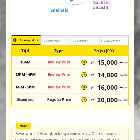
8 / Augustus
9 / September
10 / Oktober
11 / November
Tijd
Type
Prijs (JPY)
15,000 ~
10AM
Review Price
JPY
/pax
¥
14,000 ~
12PM - 4PM
Review Price
JPY
/pax
¥
16,000 ~
6PM - 8PM
Review Price
JPY
/pax
¥
20,000~
Standard
Regular Price
JPY
/pax
¥
Reviewprijs / Vroegboekingsreviewprijs / De reviewprijs is
van toepassing wanneer u van plan bent uw ervaring te