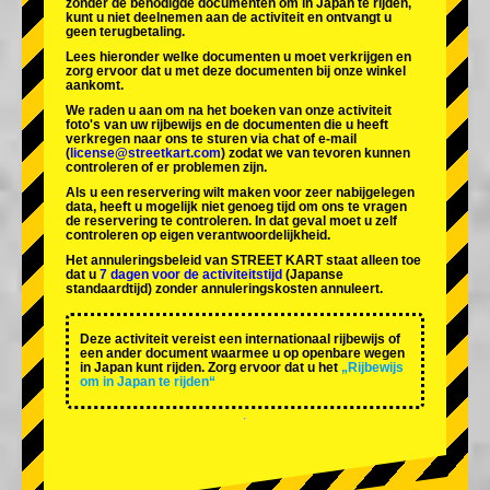
zonder de benodigde documenten om in Japan te rijden,
kunt u niet deelnemen aan de activiteit en ontvangt u
geen terugbetaling.
Lees hieronder welke documenten u moet verkrijgen en
zorg ervoor dat u met deze documenten bij onze winkel
aankomt.
We raden u aan om na het boeken van onze activiteit
foto's van uw rijbewijs en de documenten die u heeft
verkregen naar ons te sturen via chat of e-mail
(
license@streetkart.com
) zodat we van tevoren kunnen
controleren of er problemen zijn.
Als u een reservering wilt maken voor zeer nabijgelegen
data, heeft u mogelijk niet genoeg tijd om ons te vragen
de reservering te controleren. In dat geval moet u zelf
controleren op eigen verantwoordelijkheid.
Het annuleringsbeleid van STREET KART staat alleen toe
dat u
7 dagen voor de activiteitstijd
(Japanse
standaardtijd) zonder annuleringskosten annuleert.
Deze activiteit vereist een internationaal rijbewijs of
een ander document waarmee u op openbare wegen
in Japan kunt rijden. Zorg ervoor dat u het
„Rijbewijs
om in Japan te rijden“