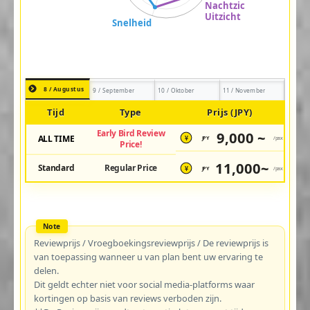
8 / Augustus
9 / September
10 / Oktober
11 / November
Tijd
Type
Prijs (JPY)
Early Bird Review
9,000 ~
ALL TIME
JPY
/pax
¥
Price!
11,000~
Standard
Regular Price
JPY
/pax
¥
Reviewprijs / Vroegboekingsreviewprijs / De reviewprijs is
van toepassing wanneer u van plan bent uw ervaring te
delen.
Dit geldt echter niet voor social media-platforms waar
kortingen op basis van reviews verboden zijn.