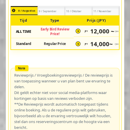
8 / Augustus
9 / September
10 / Oktober
11 / November
Tijd
Type
Prijs (JPY)
Early Bird Review
12,000 ~
ALL TIME
JPY
/pax
¥
Price!
14,000~
Standard
Regular Price
JPY
/pax
¥
Reviewprijs / Vroegboekingsreviewprijs / De reviewprijs is
van toepassing wanneer u van plan bent uw ervaring te
delen.
Dit geldt echter niet voor social media-platforms waar
kortingen op basis van reviews verboden zijn.
**De Reviewprijs wordt automatisch toegepast tijdens
online boeking. Als u de reguliere prijs wilt gebruiken,
bijvoorbeeld als u de ervaring vertrouwelijk wilt houden,
stel dan ons reserveringscentrum op de hoogte via een
bericht.