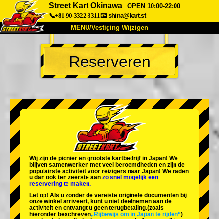
Street Kart Okinawa
OPEN 10:00-22:00
📞+81-90-3322-3311
📧
shina@kart.st
MENU/Vestiging Wijzigen
TOP
Reserveren
Over Ons
Specificaties
Prijs
Bereikbaarheid
Reviews
Veelgestelde Vragen
Bedrijf
Reserveren
Vestiging Wijzigen
Tokio Shinagawa
Tokio Akihabara#1
Tokio Akihabara#2
Tokio Shibuya
Wij zijn de
pionier
en
grootste kartbedrijf
in Japan! We
Tokio Shibuya Annex
Tokio Baai
blijven samenwerken met
veel beroemdheden
en zijn de
populairste activiteit
voor reizigers naar Japan! We raden
u dan ook ten zeerste aan
zo snel mogelijk een
Tokio Asakusa
Osaka
reservering te maken.
Let op! Als u zonder de vereiste originele documenten bij
Okinawa
onze winkel arriveert, kunt u niet deelnemen aan de
activiteit en ontvangt u geen terugbetaling.
(zoals
hieronder beschreven
„Rijbewijs om in Japan te rijden“
)