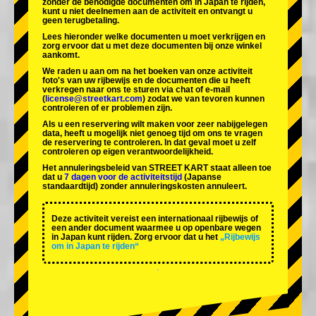
zonder de benodigde documenten om in Japan te rijden,
kunt u niet deelnemen aan de activiteit en ontvangt u
geen terugbetaling.
Lees hieronder welke documenten u moet verkrijgen en
zorg ervoor dat u met deze documenten bij onze winkel
aankomt.
We raden u aan om na het boeken van onze activiteit
foto's van uw rijbewijs en de documenten die u heeft
verkregen naar ons te sturen via chat of e-mail
(
license@streetkart.com
) zodat we van tevoren kunnen
controleren of er problemen zijn.
Als u een reservering wilt maken voor zeer nabijgelegen
data, heeft u mogelijk niet genoeg tijd om ons te vragen
de reservering te controleren. In dat geval moet u zelf
controleren op eigen verantwoordelijkheid.
Het annuleringsbeleid van STREET KART staat alleen toe
dat u
7 dagen voor de activiteitstijd
(Japanse
standaardtijd) zonder annuleringskosten annuleert.
Deze activiteit vereist een internationaal rijbewijs of
een ander document waarmee u op openbare wegen
in Japan kunt rijden. Zorg ervoor dat u het
„Rijbewijs
om in Japan te rijden“