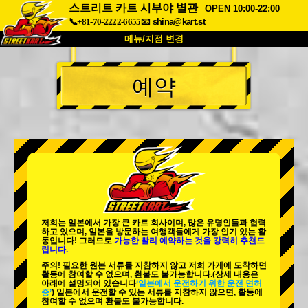
스트리트 카트 시부야 별관
OPEN 10:00-22:00
📞+81-70-2222-6655
📧
shina@kart.st
메뉴/지점 변경
최상단
예약
소개
사양
가격
접근성
고객 리뷰
자주 묻는 질문
회사 정보
예약
지점 변경
도쿄 시나가와 #1
도쿄 아키하바라#1
도쿄 아키하바라#2
도쿄 시부야
저희는 일본에서 가장 큰 카트 회사이며,
많은 유명인
들과 협력
도쿄 시부야 애넥스
도쿄 베이
하고 있으며, 일본을 방문하는 여행객들에게
가장 인기 있는 활
동
입니다! 그러므로
가능한 빨리 예약하는 것을 강력히 추천드
립니다.
도쿄 아사쿠사
오사카
주의! 필요한 원본 서류를 지참하지 않고 저희 가게에 도착하면
활동에 참여할 수 없으며, 환불도 불가능합니다.
(상세 내용은
오키나와
아래에 설명되어 있습니다
‘일본에서 운전하기 위한 운전 면허
증’
) 일본에서 운전할 수 있는 서류를 지참하지 않으면, 활동에
참여할 수 없으며 환불도 불가능합니다.